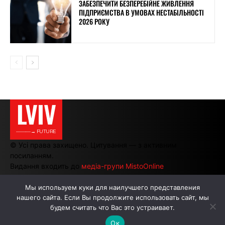
ЗАБЕЗПЕЧИТИ БЕЗПЕРЕБІЙНЕ ЖИВЛЕННЯ
ПІДПРИЄМСТВА В УМОВАХ НЕСТАБІЛЬНОСТІ
2026 РОКУ
LVIV
———→ FUTURE
© Усі права захищено. Цитування — з активним
посиланням.
Видання входить до
медіа-групи MistoOnline
Мы используем куки для наилучшего представления
нашего сайта. Если Вы продолжите использовать сайт, мы
АВТОРИ
РЕКЛАМА НА САЙТІ
будем считать что Вас это устраивает.
Ок