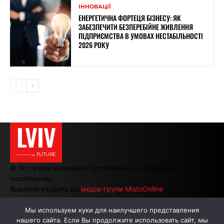
ІННОВАЦІЇ
ЕНЕРГЕТИЧНА ФОРТЕЦЯ БІЗНЕСУ: ЯК
ЗАБЕЗПЕЧИТИ БЕЗПЕРЕБІЙНЕ ЖИВЛЕННЯ
ПІДПРИЄМСТВА В УМОВАХ НЕСТАБІЛЬНОСТІ
2026 РОКУ
LVIV
———→ FUTURE
© Усі права захищено. Цитування — з активним
посиланням.
Видання входить до
медіа-групи MistoOnline
Мы используем куки для наилучшего представления
нашего сайта. Если Вы продолжите использовать сайт, мы
АВТОРИ
РЕКЛАМА НА САЙТІ