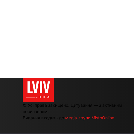
LVIV
———→ FUTURE
© Усі права захищено. Цитування — з активним
посиланням.
Видання входить до
медіа-групи MistoOnline