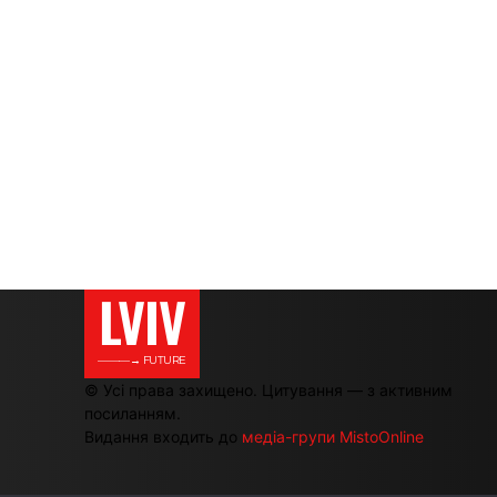
LVIV
———→ FUTURE
© Усі права захищено. Цитування — з активним
посиланням.
Видання входить до
медіа-групи MistoOnline