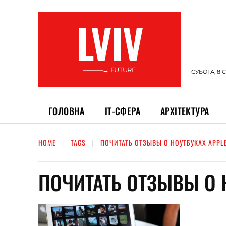
LVIV
———→ FUTURE
СУБОТА, 8 
ГОЛОВНА
ІТ-СФЕРА
АРХІТЕКТУРА
HOME
TAGS
ПОЧИТАТЬ ОТЗЫВЫ О НОУТБУКАХ APPL
ПОЧИТАТЬ ОТЗЫВЫ О 