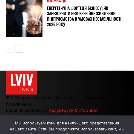
ІННОВАЦІЇ
ЕНЕРГЕТИЧНА ФОРТЕЦЯ БІЗНЕСУ: ЯК
ЗАБЕЗПЕЧИТИ БЕЗПЕРЕБІЙНЕ ЖИВЛЕННЯ
ПІДПРИЄМСТВА В УМОВАХ НЕСТАБІЛЬНОСТІ
2026 РОКУ
LVIV
———→ FUTURE
© Усі права захищено. Цитування — з активним
посиланням.
Видання входить до
медіа-групи MistoOnline
Мы используем куки для наилучшего представления
нашего сайта. Если Вы продолжите использовать сайт, мы
АВТОРИ
РЕКЛАМА НА САЙТІ