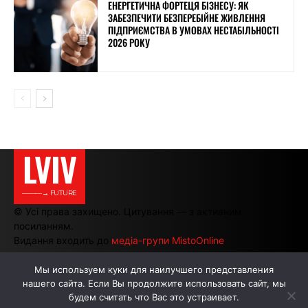
ЕНЕРГЕТИЧНА ФОРТЕЦЯ БІЗНЕСУ: ЯК
ЗАБЕЗПЕЧИТИ БЕЗПЕРЕБІЙНЕ ЖИВЛЕННЯ
ПІДПРИЄМСТВА В УМОВАХ НЕСТАБІЛЬНОСТІ
2026 РОКУ
LVIV
———→ FUTURE
© Усі права захищено. Цитування — з активним
посиланням.
Видання входить до
медіа-групи MistoOnline
Мы используем куки для наилучшего представления
нашего сайта. Если Вы продолжите использовать сайт, мы
АВТОРИ
РЕКЛАМА НА САЙТІ
будем считать что Вас это устраивает.