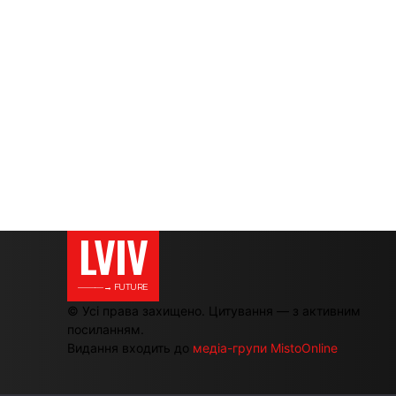
LVIV
———→ FUTURE
© Усі права захищено. Цитування — з активним
посиланням.
Видання входить до
медіа-групи MistoOnline