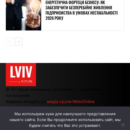
ЕНЕРГЕТИЧНА ФОРТЕЦЯ БІЗНЕСУ: ЯК
ЗАБЕЗПЕЧИТИ БЕЗПЕРЕБІЙНЕ ЖИВЛЕННЯ
ПІДПРИЄМСТВА В УМОВАХ НЕСТАБІЛЬНОСТІ
2026 РОКУ
LVIV
———→ FUTURE
© Усі права захищено. Цитування — з активним
посиланням.
Видання входить до
медіа-групи MistoOnline
Мы используем куки для наилучшего представления
нашего сайта. Если Вы продолжите использовать сайт, мы
АВТОРИ
РЕКЛАМА НА САЙТІ
будем считать что Вас это устраивает.