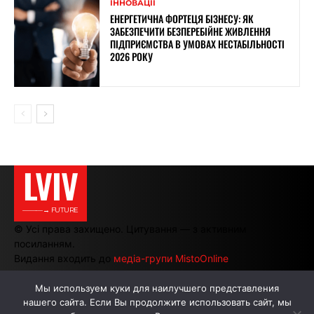
ІННОВАЦІЇ
ЕНЕРГЕТИЧНА ФОРТЕЦЯ БІЗНЕСУ: ЯК
ЗАБЕЗПЕЧИТИ БЕЗПЕРЕБІЙНЕ ЖИВЛЕННЯ
ПІДПРИЄМСТВА В УМОВАХ НЕСТАБІЛЬНОСТІ
2026 РОКУ
LVIV
———→ FUTURE
© Усі права захищено. Цитування — з активним
посиланням.
Видання входить до
медіа-групи MistoOnline
Мы используем куки для наилучшего представления
нашего сайта. Если Вы продолжите использовать сайт, мы
АВТОРИ
РЕКЛАМА НА САЙТІ