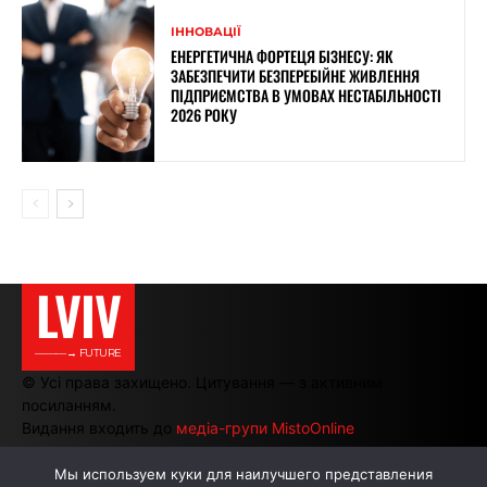
ІННОВАЦІЇ
ЕНЕРГЕТИЧНА ФОРТЕЦЯ БІЗНЕСУ: ЯК
ЗАБЕЗПЕЧИТИ БЕЗПЕРЕБІЙНЕ ЖИВЛЕННЯ
ПІДПРИЄМСТВА В УМОВАХ НЕСТАБІЛЬНОСТІ
2026 РОКУ
LVIV
———→ FUTURE
© Усі права захищено. Цитування — з активним
посиланням.
Видання входить до
медіа-групи MistoOnline
Мы используем куки для наилучшего представления