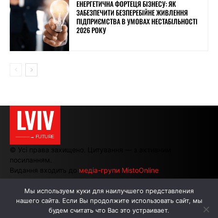
ЕНЕРГЕТИЧНА ФОРТЕЦЯ БІЗНЕСУ: ЯК
ЗАБЕЗПЕЧИТИ БЕЗПЕРЕБІЙНЕ ЖИВЛЕННЯ
ПІДПРИЄМСТВА В УМОВАХ НЕСТАБІЛЬНОСТІ
2026 РОКУ
LVIV
———→ FUTURE
© Усі права захищено. Цитування — з активним
посиланням.
Видання входить до
медіа-групи MistoOnline
Мы используем куки для наилучшего представления
нашего сайта. Если Вы продолжите использовать сайт, мы
АВТОРИ
РЕКЛАМА НА САЙТІ
будем считать что Вас это устраивает.