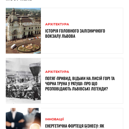
АРХІТЕКТУРА
ІСТОРІЯ ГОЛОВНОГО ЗАЛІЗНИЧНОГО
ВОКЗАЛУ ЛЬВОВА
АРХІТЕКТУРА
ПОТЯГ-ПРИВИД, ВІДЬМИ НА ЛИСІЙ ГОРІ ТА
ЧОРНА ТРУНА У РАТУШІ: ПРО ЩО
РОЗПОВІДАЮТЬ ЛЬВІВСЬКІ ЛЕГЕНДИ?
ІННОВАЦІЇ
ЕНЕРГЕТИЧНА ФОРТЕЦЯ БІЗНЕСУ: ЯК