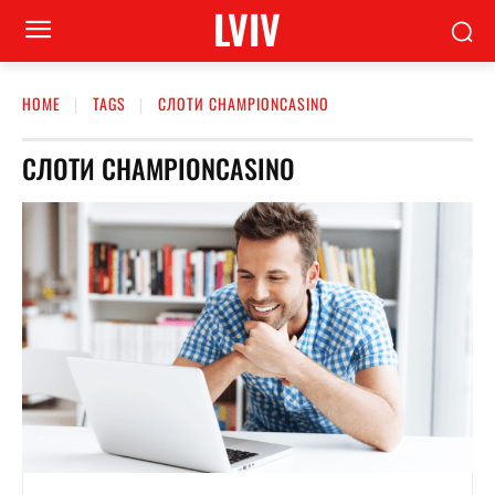
LVIV
HOME
TAGS
СЛОТИ CHAMPIONCASINO
СЛОТИ CHAMPIONCASINO