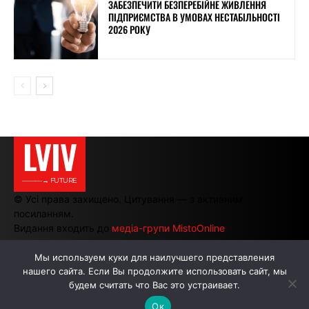
ЗАБЕЗПЕЧИТИ БЕЗПЕРЕБІЙНЕ ЖИВЛЕННЯ
ПІДПРИЄМСТВА В УМОВАХ НЕСТАБІЛЬНОСТІ
2026 РОКУ
LVIV
———→ FUTURE
© Усі права захищено. Цитування — з активним
посиланням.
Видання входить до
медіа-групи MistoOnline
Мы используем куки для наилучшего представления
нашего сайта. Если Вы продолжите использовать сайт, мы
АВТОРИ
РЕКЛАМА НА САЙТІ
будем считать что Вас это устраивает.
Ок