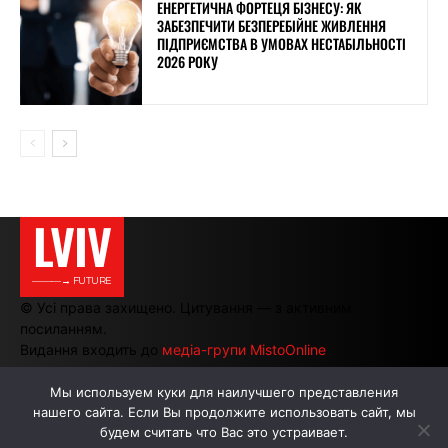
ЕНЕРГЕТИЧНА ФОРТЕЦЯ БІЗНЕСУ: ЯК
ЗАБЕЗПЕЧИТИ БЕЗПЕРЕБІЙНЕ ЖИВЛЕННЯ
ПІДПРИЄМСТВА В УМОВАХ НЕСТАБІЛЬНОСТІ
2026 РОКУ
LVIV
———→ FUTURE
© Усі права захищено. Цитування — з активним
посиланням.
Видання входить до
медіа-групи MistoOnline
Мы используем куки для наилучшего представления
нашего сайта. Если Вы продолжите использовать сайт, мы
АВТОРИ
РЕКЛАМА НА САЙТІ
будем считать что Вас это устраивает.