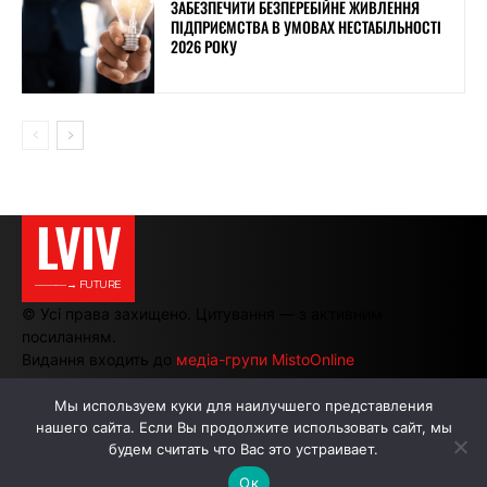
ЗАБЕЗПЕЧИТИ БЕЗПЕРЕБІЙНЕ ЖИВЛЕННЯ
ПІДПРИЄМСТВА В УМОВАХ НЕСТАБІЛЬНОСТІ
2026 РОКУ
LVIV
———→ FUTURE
© Усі права захищено. Цитування — з активним
посиланням.
Видання входить до
медіа-групи MistoOnline
Мы используем куки для наилучшего представления
нашего сайта. Если Вы продолжите использовать сайт, мы
АВТОРИ
РЕКЛАМА НА САЙТІ
будем считать что Вас это устраивает.
Ок