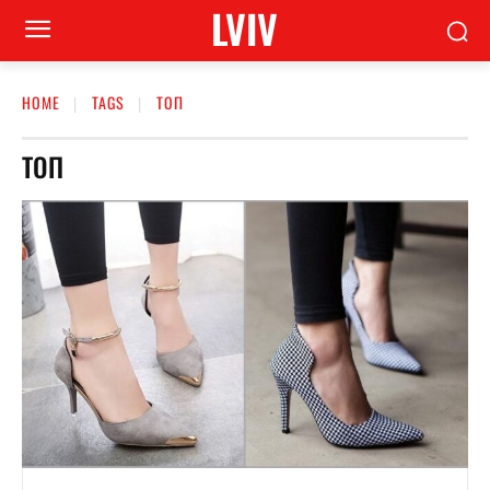
LVIV
HOME
TAGS
ТОП
ТОП