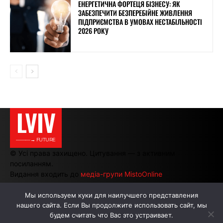
ЕНЕРГЕТИЧНА ФОРТЕЦЯ БІЗНЕСУ: ЯК
ЗАБЕЗПЕЧИТИ БЕЗПЕРЕБІЙНЕ ЖИВЛЕННЯ
ПІДПРИЄМСТВА В УМОВАХ НЕСТАБІЛЬНОСТІ
2026 РОКУ
LVIV
———→ FUTURE
© Усі права захищено. Цитування — з активним
посиланням.
Видання входить до
медіа-групи MistoOnline
Мы используем куки для наилучшего представления
нашего сайта. Если Вы продолжите использовать сайт, мы
АВТОРИ
РЕКЛАМА НА САЙТІ
будем считать что Вас это устраивает.