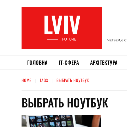
LVIV
———→ FUTURE
ЧЕТВЕР, 6 
ГОЛОВНА
ІТ-СФЕРА
АРХІТЕКТУРА
HOME
TAGS
ВЫБРАТЬ НОУТБУК
ВЫБРАТЬ НОУТБУК