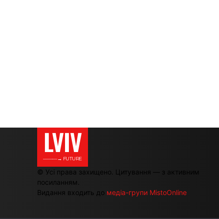
LVIV
———→ FUTURE
© Усі права захищено. Цитування — з активним
посиланням.
Видання входить до
медіа-групи MistoOnline