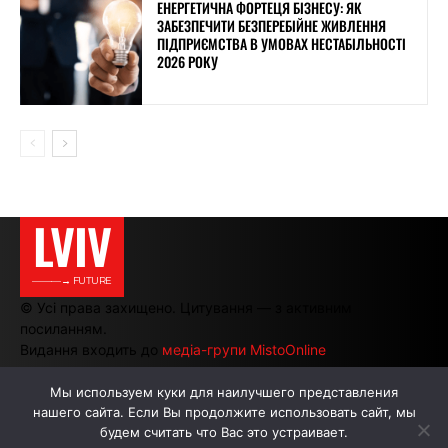
ЕНЕРГЕТИЧНА ФОРТЕЦЯ БІЗНЕСУ: ЯК
ЗАБЕЗПЕЧИТИ БЕЗПЕРЕБІЙНЕ ЖИВЛЕННЯ
ПІДПРИЄМСТВА В УМОВАХ НЕСТАБІЛЬНОСТІ
2026 РОКУ
LVIV
———→ FUTURE
© Усі права захищено. Цитування — з активним
посиланням.
Видання входить до
медіа-групи MistoOnline
Мы используем куки для наилучшего представления
нашего сайта. Если Вы продолжите использовать сайт, мы
АВТОРИ
РЕКЛАМА НА САЙТІ
будем считать что Вас это устраивает.