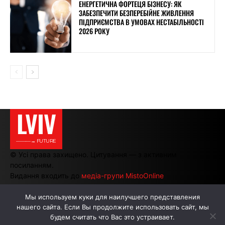
ЕНЕРГЕТИЧНА ФОРТЕЦЯ БІЗНЕСУ: ЯК
ЗАБЕЗПЕЧИТИ БЕЗПЕРЕБІЙНЕ ЖИВЛЕННЯ
ПІДПРИЄМСТВА В УМОВАХ НЕСТАБІЛЬНОСТІ
2026 РОКУ
LVIV
———→ FUTURE
© Усі права захищено. Цитування — з активним
посиланням.
Видання входить до
медіа-групи MistoOnline
Мы используем куки для наилучшего представления
нашего сайта. Если Вы продолжите использовать сайт, мы
АВТОРИ
РЕКЛАМА НА САЙТІ
будем считать что Вас это устраивает.