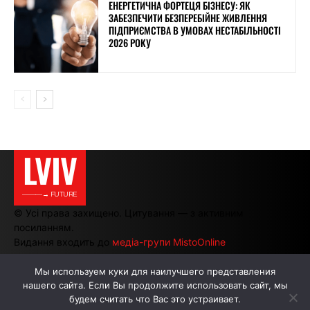
ЕНЕРГЕТИЧНА ФОРТЕЦЯ БІЗНЕСУ: ЯК
ЗАБЕЗПЕЧИТИ БЕЗПЕРЕБІЙНЕ ЖИВЛЕННЯ
ПІДПРИЄМСТВА В УМОВАХ НЕСТАБІЛЬНОСТІ
2026 РОКУ
LVIV
———→ FUTURE
© Усі права захищено. Цитування — з активним
посиланням.
Видання входить до
медіа-групи MistoOnline
Мы используем куки для наилучшего представления
нашего сайта. Если Вы продолжите использовать сайт, мы
АВТОРИ
РЕКЛАМА НА САЙТІ
будем считать что Вас это устраивает.