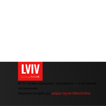
LVIV
———→ FUTURE
© Усі права захищено. Цитування — з активним
посиланням.
Видання входить до
медіа-групи MistoOnline