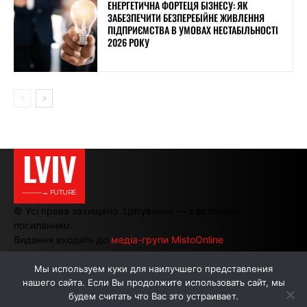
ЕНЕРГЕТИЧНА ФОРТЕЦЯ БІЗНЕСУ: ЯК
ЗАБЕЗПЕЧИТИ БЕЗПЕРЕБІЙНЕ ЖИВЛЕННЯ
ПІДПРИЄМСТВА В УМОВАХ НЕСТАБІЛЬНОСТІ
2026 РОКУ
LVIV
———→ FUTURE
© Усі права захищено. Цитування — з активним
посиланням.
Видання входить до
медіа-групи MistoOnline
Мы используем куки для наилучшего представления
нашего сайта. Если Вы продолжите использовать сайт, мы
АВТОРИ
РЕКЛАМА НА САЙТІ
будем считать что Вас это устраивает.