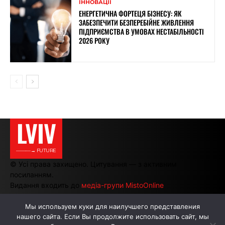
ІННОВАЦІЇ
ЕНЕРГЕТИЧНА ФОРТЕЦЯ БІЗНЕСУ: ЯК
ЗАБЕЗПЕЧИТИ БЕЗПЕРЕБІЙНЕ ЖИВЛЕННЯ
ПІДПРИЄМСТВА В УМОВАХ НЕСТАБІЛЬНОСТІ
2026 РОКУ
LVIV
———→ FUTURE
© Усі права захищено. Цитування — з активним
посиланням.
Видання входить до
медіа-групи MistoOnline
Мы используем куки для наилучшего представления
нашего сайта. Если Вы продолжите использовать сайт, мы
АВТОРИ
РЕКЛАМА НА САЙТІ