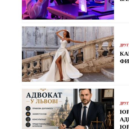
ДРУ
КА
ФИ
ДРУ
ЮР
АД
ЮР