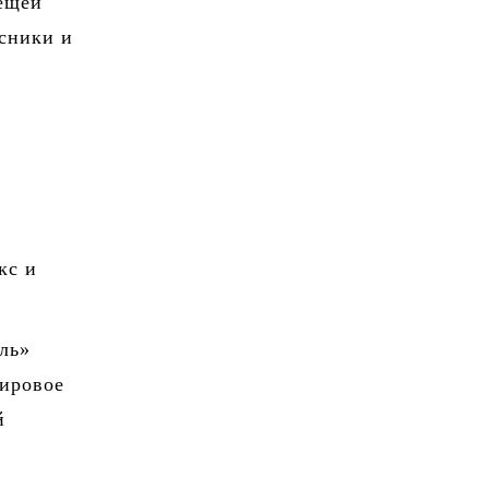
вещей
асники и
кс и
ль»
мировое
й