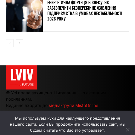
ЕНЕРГЕТИЧНА ФОРТЕЦЯ БІЗНЕСУ: ЯК
ЗАБЕЗПЕЧИТИ БЕЗПЕРЕБІЙНЕ ЖИВЛЕННЯ
ПІДПРИЄМСТВА В УМОВАХ НЕСТАБІЛЬНОСТІ
2026 РОКУ
LVIV
———→ FUTURE
© Усі права захищено. Цитування — з активним
посиланням.
Видання входить до
медіа-групи MistoOnline
Мы используем куки для наилучшего представления
нашего сайта. Если Вы продолжите использовать сайт, мы
АВТОРИ
РЕКЛАМА НА САЙТІ
будем считать что Вас это устраивает.