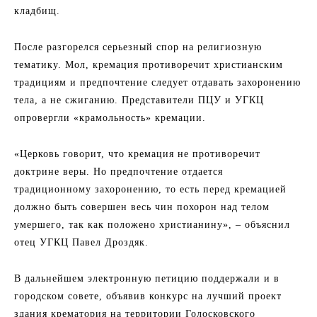
кладбищ.
После разгорелся серьезный спор на религиозную
тематику. Мол, кремация противоречит христианским
традициям и предпочтение следует отдавать захоронению
тела, а не сжиганию. Представители ПЦУ и УГКЦ
опровергли «крамольность» кремации.
«Церковь говорит, что кремация не противоречит
доктрине веры. Но предпочтение отдается
традиционному захоронению, то есть перед кремацией
должно быть совершен весь чин похорон над телом
умершего, так как положено христианину», – объяснил
отец УГКЦ Павел Дроздяк.
В дальнейшем электронную петицию поддержали и в
городском совете, объявив конкурс на лучший проект
здания крематория на территории Голосковского