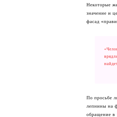
Некоторые же
значение и ц
фасад «прави
«Челов
врядл
найде
По просьбе л
лепнины на ф
обращение в