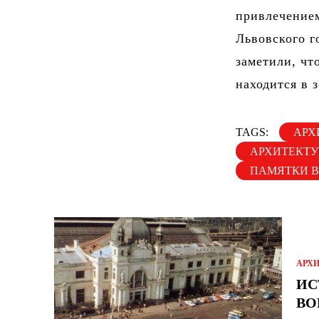
привлечение
Львовского г
заметили, чт
находится в 
TAGS:
АРХ
АРХИТЕКТ
ПАМЯТКИ В
АРХ
ИС
ВО