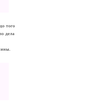
до того
ло дела
нины.