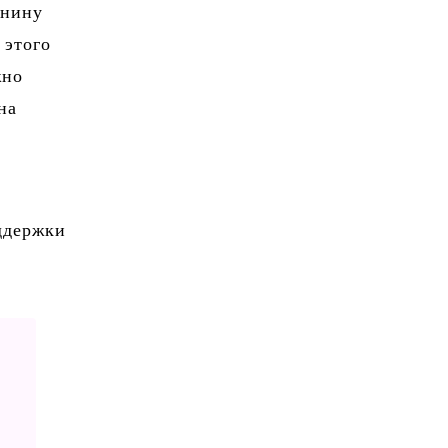
пнину
 этого
жно
на
оддержки