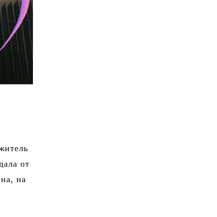
 житель
дала от
на, на