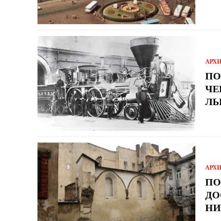
АРХ
ПО
ЧЕ
ЛЬ
АРХ
ПО
ДО
НИ