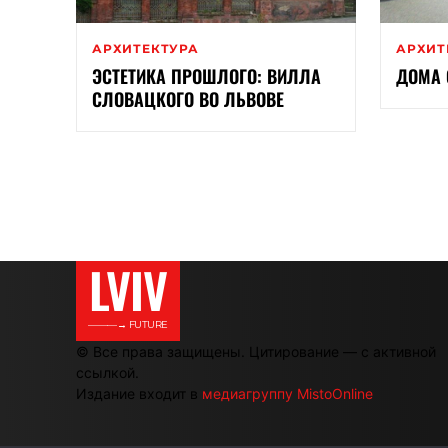
АРХИТЕКТУРА
АРХИТ
ЭСТЕТИКА ПРОШЛОГО: ВИЛЛА
ДОМА 
СЛОВАЦКОГО ВО ЛЬВОВЕ
LVIV
———→ FUTURE
© Все права защищены. Цитирование — с активной
ссылкой.
Издание входит в
медиагруппу MistoOnline