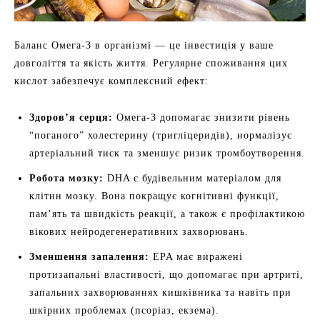
Баланс Омега-3 в організмі — це інвестиція у ваше
довголіття та якість життя. Регулярне споживання цих
кислот забезпечує комплексний ефект:
Здоров’я серця:
Омега-3 допомагає знизити рівень
“поганого” холестерину (тригліцеридів), нормалізує
артеріальний тиск та зменшує ризик тромбоутворення.
Робота мозку:
DHA є будівельним матеріалом для
клітин мозку. Вона покращує когнітивні функції,
пам’ять та швидкість реакції, а також є профілактикою
вікових нейродегенеративних захворювань.
Зменшення запалення:
EPA має виражені
протизапальні властивості, що допомагає при артриті,
запальних захворюваннях кишківника та навіть при
шкірних проблемах (псоріаз, екзема).