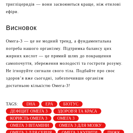
тригліцеридів — вони засвоюються краще, ніж етилові
ефіри.
Висновок
Омега-3 — це не модний тренд, а фундаментальна
потреба нашого організму. Підтримка балансу цих
жирних кислот — це прямий шлях до покращення
самопочуття, збереження молодості та гостроти розуму.
Не ігноруйте сигнали свого тіла. Подбайте про своє
здоров’я вже сьогодні, забезпечивши організм
достатньою кількістю Омега-3!
TAGS:
DHA
EPA
БІОТУС
ДЕФІЦИТ ОМЕГА 3
ЗДОРОВ'Я ТА КРАСА
КОРИСТЬ ОМЕГА 3
ОМЕГА 3
ОМЕГА 3 ВІТАМІНИ
ОМЕГА 3 ДЛЯ МОЗКУ
ОМЕГА 3 ДЛЯ СЕРЦЯ
ОМЕГА 3 КУПИТИ
ПНЖК