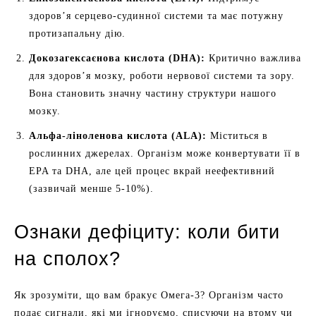
здоров’я серцево-судинної системи та має потужну
протизапальну дію.
Докозагексаєнова кислота (DHA):
Критично важлива
для здоров’я мозку, роботи нервової системи та зору.
Вона становить значну частину структури нашого
мозку.
Альфа-ліноленова кислота (ALA):
Міститься в
рослинних джерелах. Організм може конвертувати її в
EPA та DHA, але цей процес вкрай неефективний
(зазвичай менше 5-10%).
Ознаки дефіциту: коли бити
на сполох?
Як зрозуміти, що вам бракує Омега-3? Організм часто
подає сигнали, які ми ігноруємо, списуючи на втому чи