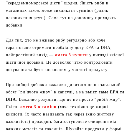
“середземноморської дієти” щодня. Якість риби в
магазинах також може викликати сумніви (ризик
накопичення ртуті). Саме тут на допомогу приходять
добавки.
Для тих, хто не вживає рибу регулярно або хоче
гарантовано отримати необхідну дозу EPA та DHA,
найпростіший вихід —
омега 3 купити
у вигляді якісної
дієтичної добавки. Це дозволяє чітко контролювати
дозування та бути впевненим у чистоті продукту.
При виборі добавки важливо дивитися не на загальний
обсяг “ри’ячого жиру” в капсулі, а на
вміст саме EPA та
DHA
. Важливо розуміти, що це не просто “рибій жир”.
Якісні
омега 3 вітаміни
(хоча технічно це жирні
кислоти, їх часто називають так через їхню життєву
важливість) проходять багатоступеневе очищення від
важких металів та токсинів. Шукайте продукти у формі