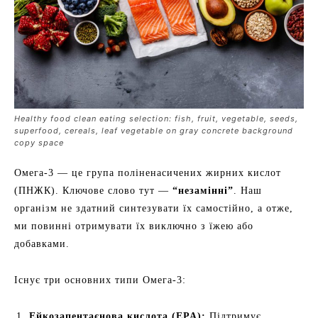
Healthy food clean eating selection: fish, fruit, vegetable, seeds,
superfood, cereals, leaf vegetable on gray concrete background
copy space
Омега-3 — це група поліненасичених жирних кислот
(ПНЖК). Ключове слово тут —
“незамінні”
. Наш
організм не здатний синтезувати їх самостійно, а отже,
ми повинні отримувати їх виключно з їжею або
добавками.
Існує три основних типи Омега-3:
Ейкозапентаєнова кислота (EPA):
Підтримує