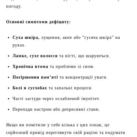
погоду.
Основні симптоми дефіциту:
Суха шкіра,
лущення, акне або “гусяча шкіра” на
руках.
Ламке, сухе волосся
та нігті, що шаруються.
Хронічна втома
та проблеми зі сном.
Погіршення пам’яті
та концентрації уваги.
Болі в суглобах
та запальні процеси.
Часті застуди через ослаблений імунітет.
Перепади настрою або депресивні стани.
Якщо ви помітили у себе кілька з цих ознак, це
серйозний привід переглянути свій раціон та подумати