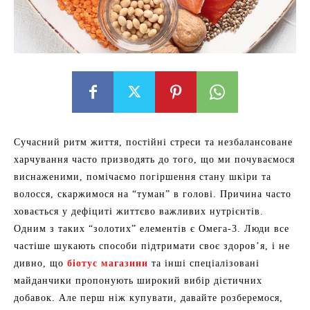
Сучасний ритм життя, постійні стреси та незбалансоване
харчування часто призводять до того, що ми почуваємося
виснаженими, помічаємо погіршення стану шкіри та
волосся, скаржимося на “туман” в голові. Причина часто
ховається у дефіциті життєво важливих нутрієнтів.
Одним з таких “золотих” елементів є Омега-3. Люди все
частіше шукають способи підтримати своє здоров’я, і не
дивно, що
біотус магазини
та інші спеціалізовані
майданчики пропонують широкий вибір дієтичних
добавок. Але перш ніж купувати, давайте розберемося,