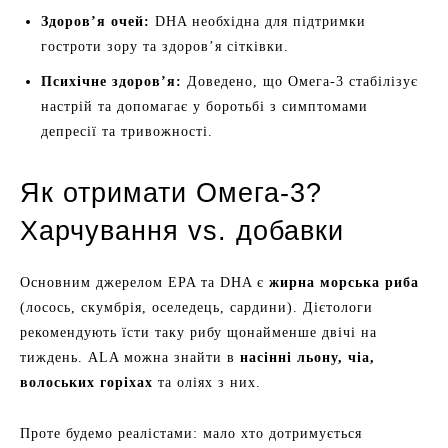
Здоров’я очей:
DHA необхідна для підтримки
гостроти зору та здоров’я сітківки.
Психічне здоров’я:
Доведено, що Омега-3 стабілізує
настрій та допомагає у боротьбі з симптомами
депресії та тривожності.
Як отримати Омега-3?
Харчування vs. добавки
Основним джерелом EPA та DHA є
жирна морська риба
(лосось, скумбрія, оселедець, сардини). Дієтологи
рекомендують їсти таку рибу щонайменше двічі на
тиждень. ALA можна знайти в
насінні льону, чіа,
волоських горіхах
та оліях з них.
Проте будемо реалістами: мало хто дотримується