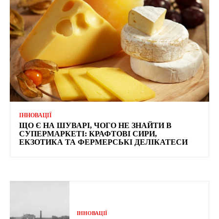
ІННОВАЦІЇ
ЩО Є НА ШУВАРІ, ЧОГО НЕ ЗНАЙТИ В
СУПЕРМАРКЕТІ: КРАФТОВІ СИРИ,
ЕКЗОТИКА ТА ФЕРМЕРСЬКІ ДЕЛІКАТЕСИ
ІННОВАЦІЇ