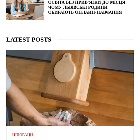
ОСВІТА БЕЗ ПРИВ’ЯЗКИ ДО МІСЦЯ:
ЧОМУ ЛЬВІВСЬКІ РОДИНИ
ОБИРАЮТЬ ОНЛАЙН-НАВЧАННЯ
LATEST POSTS
ІННОВАЦІЇ