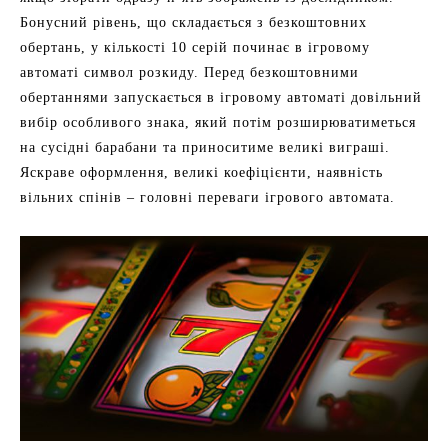
Бонусний рівень, що складається з безкоштовних
обертань, у кількості 10 серій починає в ігровому
автоматі символ розкиду. Перед безкоштовними
обертаннями запускається в ігровому автоматі довільний
вибір особливого знака, який потім розширюватиметься
на сусідні барабани та приноситиме великі виграші.
Яскраве оформлення, великі коефіцієнти, наявність
вільних спінів – головні переваги ігрового автомата.