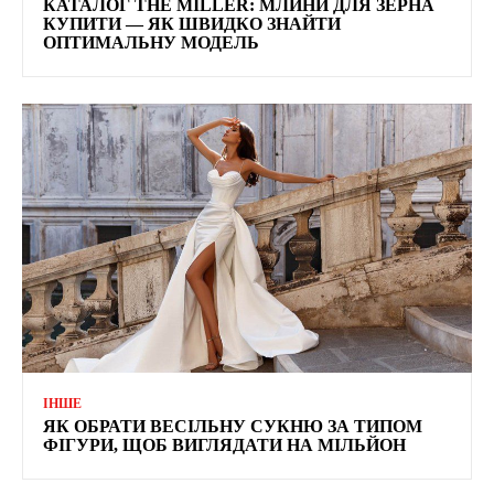
КАТАЛОГ THE MILLER: МЛИНИ ДЛЯ ЗЕРНА
КУПИТИ — ЯК ШВИДКО ЗНАЙТИ
ОПТИМАЛЬНУ МОДЕЛЬ
ІНШЕ
ЯК ОБРАТИ ВЕСІЛЬНУ СУКНЮ ЗА ТИПОМ
ФІГУРИ, ЩОБ ВИГЛЯДАТИ НА МІЛЬЙОН