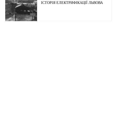
ІСТОРІЯ ЕЛЕКТРИФІКАЦІЇ ЛЬВОВА