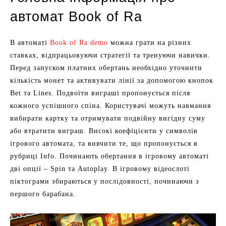
автомат Book of Ra
В автоматі
Book of Ra demo
можна грати на різних
ставках, відпрацьовуючи стратегії та тренуючи навички.
Перед запуском платних обертань необхідно уточнити
кількість монет та активувати лінії за допомогою кнопок
Bet та Lines. Подвоїти виграші пропонується після
кожного успішного спіна. Користувачі можуть навмання
вибирати картку та отримувати подвійну вигідну суму
або втратити виграш. Високі коефіцієнти у символів
ігрового автомата, та вивчити те, що пропонується в
рубриці Info. Починають обертання в ігровому автоматі
дві опції – Spin та Autoplay. В ігровому відеослоті
піктограми збираються у послідовності, починаючи з
першого барабана.