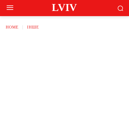
LVIV
HOME
ІНШЕ