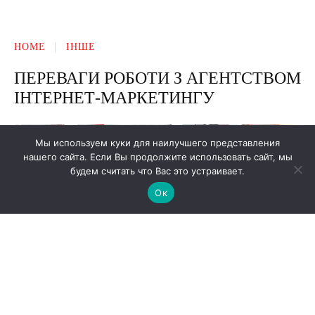
Мы используем куки для наилучшего представления
нашего сайта. Если Вы продолжите использовать сайт, мы
будем считать что Вас это устраивает.
Ок