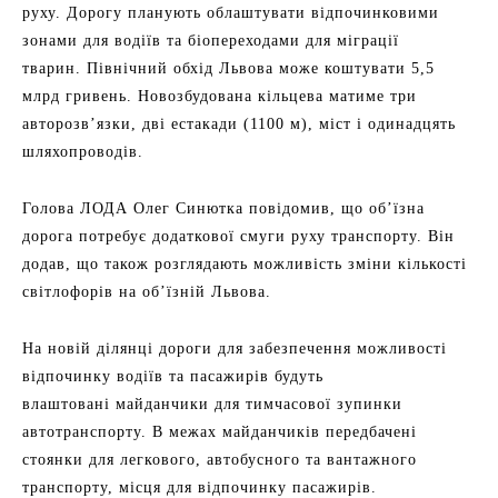
руху. Дорогу планують облаштувати відпочинковими
зонами для водіїв та біопереходами для міграції
тварин. Північний обхід Львова може коштувати 5,5
млрд гривень. Новозбудована кільцева матиме три
авторозв’язки, дві естакади (1100 м), міст і одинадцять
шляхопроводів.
Голова ЛОДА Олег Синютка повідомив, що об’їзна
дорога потребує додаткової смуги руху транспорту. Він
додав, що також розглядають можливість зміни кількості
світлофорів на об’їзній Львова.
На новій ділянці дороги для забезпечення можливості
відпочинку водіїв та пасажирів будуть
влаштовані майданчики для тимчасової зупинки
автотранспорту. В межах майданчиків передбачені
стоянки для легкового, автобусного та вантажного
транспорту, місця для відпочинку пасажирів.