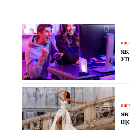
ІНШ
ЯК
УП
ІНШ
ЯК
ЩО