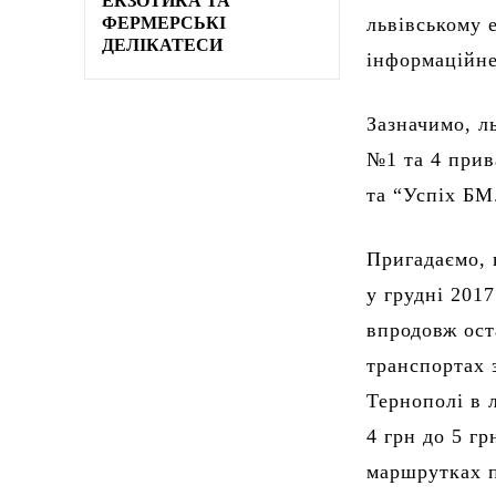
ЕКЗОТИКА ТА
ФЕРМЕРСЬКІ
львівському 
ДЕЛІКАТЕСИ
інформаційн
Зазначимо, л
№1 та 4 прив
та “Успіх БМ
Пригадаємо, 
у грудні 2017
впродовж ост
транспортах 
Тернополі в л
4 грн до 5 гр
маршрутках п