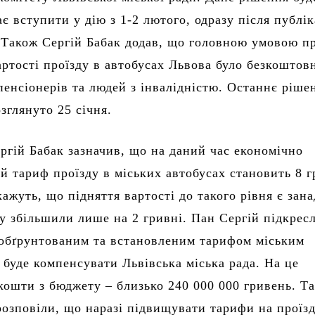
є вступити у дію з 1-2 лютого, одразу після публік
. Також Сергій Бабак додав, що головною умовою п
артості проїзду в автобусах Львова було безкоштов
пенсіонерів та людей з інвалідністю. Останнє ріше
зглянуто 25 січня.
ергій Бабак зазначив, що на даний час економічно
й тариф проїзду в міських автобусах становить 8 г
кажуть, що підняття вартості до такого рівня є зан
у збільшили лише на 2 гривні. Пан Сергій підкрес
обґрунтованим та встановленим тарифом міським
 буде компенсувати Львівська міська рада. На це
кошти з бюджету – близько 240 000 000 гривень. Т
 розповіли, що наразі підвищувати тарифи на проїзд