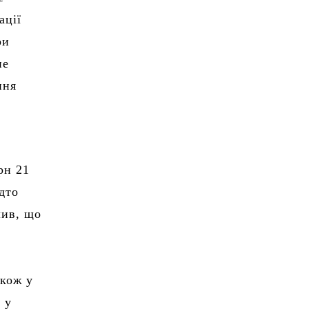
ації
ри
не
ння
рн 21
адто
лив, що
акож у
 у