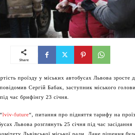
Share
ртість проїзду у міських автобусах Львова зросте д
повідомив Сергій Бабак, заступник міського голови
під час брифінгу 23 січня.
“
lviv-future
“, питання про підняття тарифу на прої
усах Львова розглянуть 25 січня під час засідання
комітету Львівської міської ради. Дане рішення буд