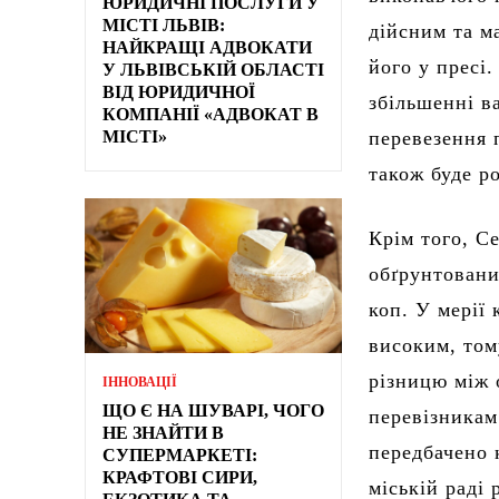
ЮРИДИЧНІ ПОСЛУГИ У
МІСТІ ЛЬВІВ:
дійсним та ма
НАЙКРАЩІ АДВОКАТИ
його у пресі
У ЛЬВІВСЬКІЙ ОБЛАСТІ
ВІД ЮРИДИЧНОЇ
збільшенні в
КОМПАНІЇ «АДВОКАТ В
МІСТІ»
перевезення 
також буде ро
Крім того, С
обґрунтовани
коп. У мерії 
високим, том
різницю між 
ІННОВАЦІЇ
ЩО Є НА ШУВАРІ, ЧОГО
перевізникам
НЕ ЗНАЙТИ В
передбачено 
СУПЕРМАРКЕТІ:
КРАФТОВІ СИРИ,
міській раді