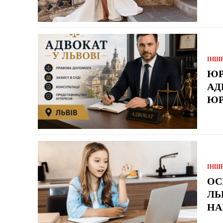
ІНШ
ЮР
АД
ЮР
ІНШ
ОС
ЛЬ
НА