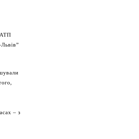
 АТП
-Львів”
ьшували
того,
асах – з