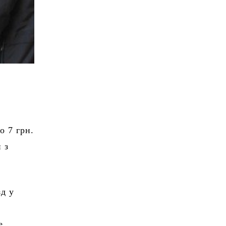
о 7 грн.
 з
зд у
е