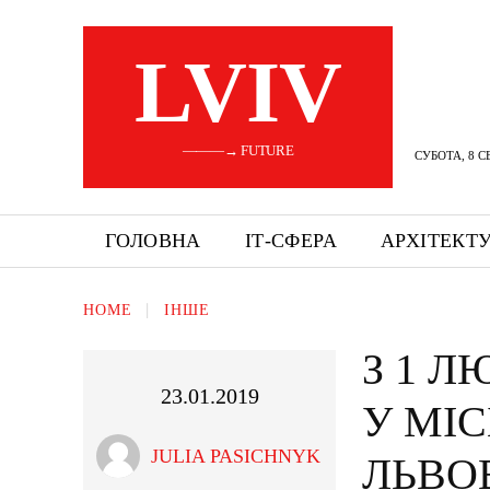
LVIV
———→ FUTURE
СУБОТА, 8 С
ГОЛОВНА
ІТ-СФЕРА
АРХІТЕКТ
HOME
ІНШЕ
З 1 Л
23.01.2019
У МІ
JULIA PASICHNYK
ЛЬВОВ