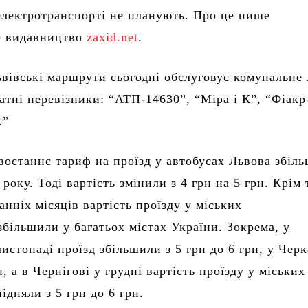
електротранспорті не планують. Про це пише
е видавництво
zaxid.net
.
ьвівські маршрути сьогодні обслуговує комунальне
атні перевізники: “АТП-14630”, “Міра і К”, “Фіакр
.”
востаннє тариф на проїзд у автобусах Львова збіл
 року. Тоді вартість змінили з 4 грн на 5 грн. Крім 
анніх місяців вартість проїзду у міських
збільшили у багатьох містах України. Зокрема, у
истопаді проїзд збільшили з 5 грн до 6 грн, у Черк
н, а в Чернігові у грудні вартість проїзду у міських
ідняли з 5 грн до 6 грн.