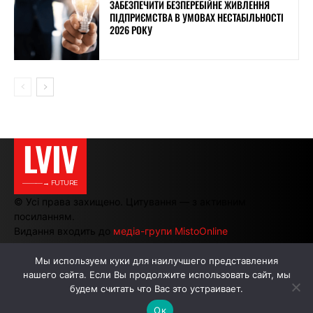
ЗАБЕЗПЕЧИТИ БЕЗПЕРЕБІЙНЕ ЖИВЛЕННЯ
ПІДПРИЄМСТВА В УМОВАХ НЕСТАБІЛЬНОСТІ
2026 РОКУ
LVIV
———→ FUTURE
© Усі права захищено. Цитування — з активним
посиланням.
Видання входить до
медіа-групи MistoOnline
Мы используем куки для наилучшего представления
нашего сайта. Если Вы продолжите использовать сайт, мы
АВТОРИ
РЕКЛАМА НА САЙТІ
будем считать что Вас это устраивает.
Ок