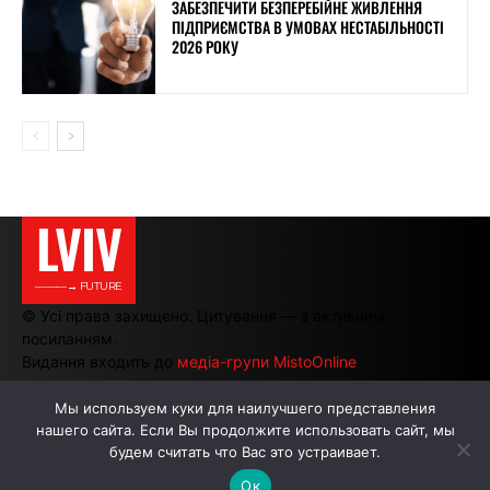
ЗАБЕЗПЕЧИТИ БЕЗПЕРЕБІЙНЕ ЖИВЛЕННЯ
ПІДПРИЄМСТВА В УМОВАХ НЕСТАБІЛЬНОСТІ
2026 РОКУ
LVIV
———→ FUTURE
© Усі права захищено. Цитування — з активним
посиланням.
Видання входить до
медіа-групи MistoOnline
Мы используем куки для наилучшего представления
нашего сайта. Если Вы продолжите использовать сайт, мы
АВТОРИ
РЕКЛАМА НА САЙТІ
будем считать что Вас это устраивает.
Ок