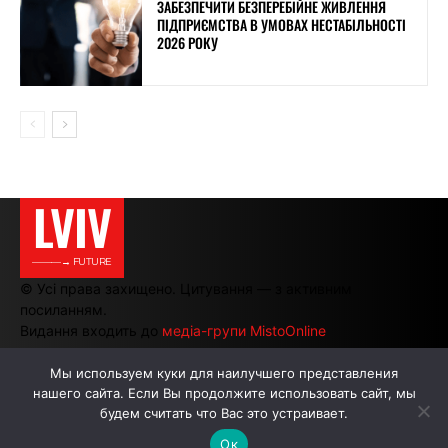
ЗАБЕЗПЕЧИТИ БЕЗПЕРЕБІЙНЕ ЖИВЛЕННЯ
ПІДПРИЄМСТВА В УМОВАХ НЕСТАБІЛЬНОСТІ
2026 РОКУ
LVIV
———→ FUTURE
© Усі права захищено. Цитування — з активним
посиланням.
Видання входить до
медіа-групи MistoOnline
Мы используем куки для наилучшего представления
нашего сайта. Если Вы продолжите использовать сайт, мы
АВТОРИ
РЕКЛАМА НА САЙТІ
будем считать что Вас это устраивает.
Ок