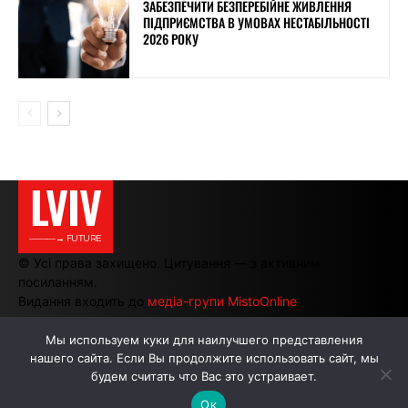
ЗАБЕЗПЕЧИТИ БЕЗПЕРЕБІЙНЕ ЖИВЛЕННЯ
ПІДПРИЄМСТВА В УМОВАХ НЕСТАБІЛЬНОСТІ
2026 РОКУ
LVIV
———→ FUTURE
© Усі права захищено. Цитування — з активним
посиланням.
Видання входить до
медіа-групи MistoOnline
Мы используем куки для наилучшего представления
нашего сайта. Если Вы продолжите использовать сайт, мы
АВТОРИ
РЕКЛАМА НА САЙТІ
будем считать что Вас это устраивает.
Ок