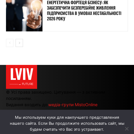
ЕНЕРГЕТИЧНА ФОРТЕЦЯ БІЗНЕСУ: ЯК
ЗАБЕЗПЕЧИТИ БЕЗПЕРЕБІЙНЕ ЖИВЛЕННЯ
ПІДПРИЄМСТВА В УМОВАХ НЕСТАБІЛЬНОСТІ
2026 РОКУ
LVIV
———→ FUTURE
© Усі права захищено. Цитування — з активним
посиланням.
Видання входить до
медіа-групи MistoOnline
Мы используем куки для наилучшего представления
нашего сайта. Если Вы продолжите использовать сайт, мы
АВТОРИ
РЕКЛАМА НА САЙТІ
будем считать что Вас это устраивает.