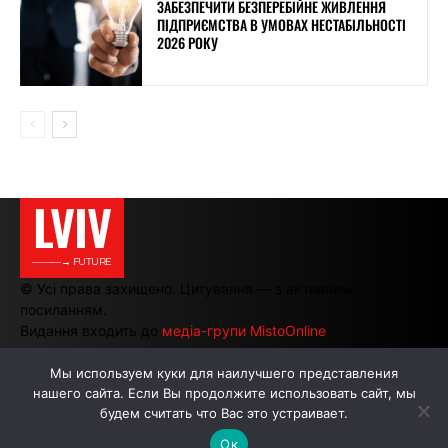
ЗАБЕЗПЕЧИТИ БЕЗПЕРЕБІЙНЕ ЖИВЛЕННЯ
ПІДПРИЄМСТВА В УМОВАХ НЕСТАБІЛЬНОСТІ
2026 РОКУ
LVIV
———→ FUTURE
© Усі права захищено. Цитування — з активним
посиланням.
Видання входить до
медіа-групи MistoOnline
Мы используем куки для наилучшего представления
нашего сайта. Если Вы продолжите использовать сайт, мы
АВТОРИ
РЕКЛАМА НА САЙТІ
будем считать что Вас это устраивает.
Ок