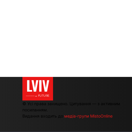
LVIV
———→ FUTURE
© Усі права захищено. Цитування — з активним
посиланням.
Видання входить до
медіа-групи MistoOnline