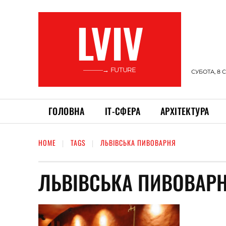
LVIV
———→ FUTURE
СУБОТА, 8 
ГОЛОВНА
ІТ-СФЕРА
АРХІТЕКТУРА
HOME
TAGS
ЛЬВІВСЬКА ПИВОВАРНЯ
ЛЬВІВСЬКА ПИВОВАР