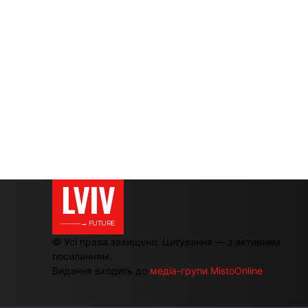
LVIV
———→ FUTURE
© Усі права захищено. Цитування — з активним
посиланням.
Видання входить до
медіа-групи MistoOnline