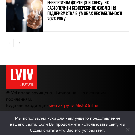
ЕНЕРГЕТИЧНА ФОРТЕЦЯ БІЗНЕСУ: ЯК
ЗАБЕЗПЕЧИТИ БЕЗПЕРЕБІЙНЕ ЖИВЛЕННЯ
ПІДПРИЄМСТВА В УМОВАХ НЕСТАБІЛЬНОСТІ
2026 РОКУ
LVIV
———→ FUTURE
© Усі права захищено. Цитування — з активним
посиланням.
Видання входить до
медіа-групи MistoOnline
Мы используем куки для наилучшего представления
нашего сайта. Если Вы продолжите использовать сайт, мы
АВТОРИ
РЕКЛАМА НА САЙТІ
будем считать что Вас это устраивает.