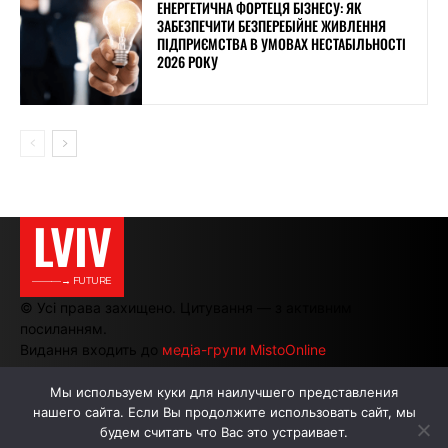
ЕНЕРГЕТИЧНА ФОРТЕЦЯ БІЗНЕСУ: ЯК
ЗАБЕЗПЕЧИТИ БЕЗПЕРЕБІЙНЕ ЖИВЛЕННЯ
ПІДПРИЄМСТВА В УМОВАХ НЕСТАБІЛЬНОСТІ
2026 РОКУ
LVIV
———→ FUTURE
© Усі права захищено. Цитування — з активним
посиланням.
Видання входить до
медіа-групи MistoOnline
Мы используем куки для наилучшего представления
нашего сайта. Если Вы продолжите использовать сайт, мы
АВТОРИ
РЕКЛАМА НА САЙТІ
будем считать что Вас это устраивает.