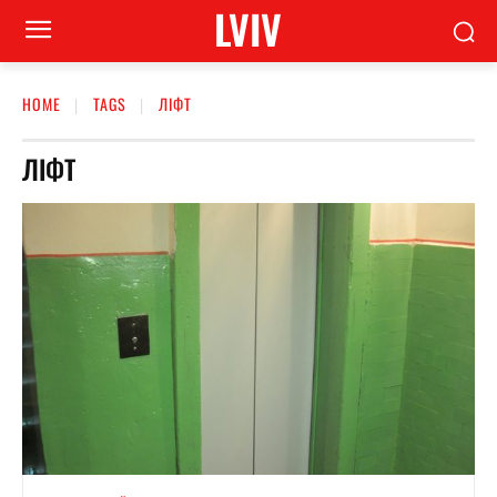
LVIV
HOME
TAGS
ЛІФТ
ЛІФТ