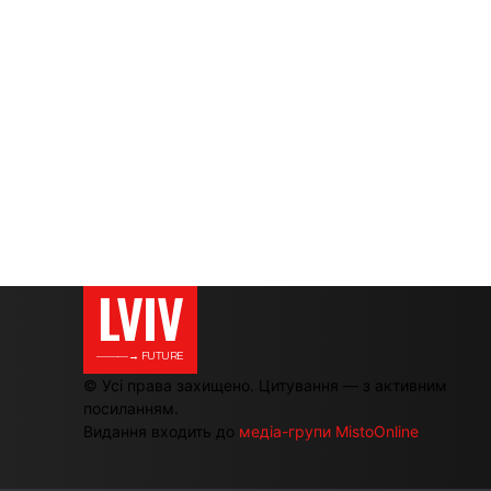
LVIV
———→ FUTURE
© Усі права захищено. Цитування — з активним
посиланням.
Видання входить до
медіа-групи MistoOnline