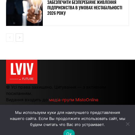
ЗАБЕЗПЕЧИТИ БЕЗПЕРЕБІЙНЕ ЖИВЛЕННЯ
ПІДПРИЄМСТВА В УМОВАХ НЕСТАБІЛЬНОСТІ
2026 РОКУ
LVIV
———→ FUTURE
© Усі права захищено. Цитування — з активним
посиланням.
Видання входить до
медіа-групи MistoOnline
Мы используем куки для наилучшего представления
нашего сайта. Если Вы продолжите использовать сайт, мы
АВТОРИ
РЕКЛАМА НА САЙТІ
будем считать что Вас это устраивает.
Ок