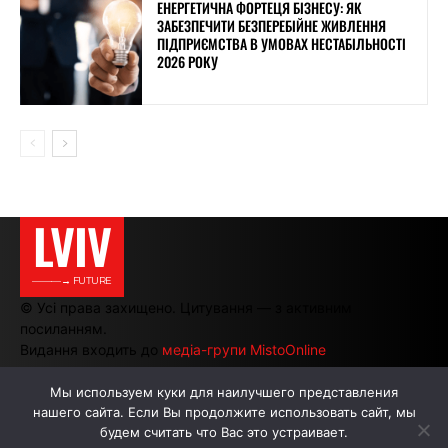
ЕНЕРГЕТИЧНА ФОРТЕЦЯ БІЗНЕСУ: ЯК
ЗАБЕЗПЕЧИТИ БЕЗПЕРЕБІЙНЕ ЖИВЛЕННЯ
ПІДПРИЄМСТВА В УМОВАХ НЕСТАБІЛЬНОСТІ
2026 РОКУ
LVIV
———→ FUTURE
© Усі права захищено. Цитування — з активним
посиланням.
Видання входить до
медіа-групи MistoOnline
Мы используем куки для наилучшего представления
нашего сайта. Если Вы продолжите использовать сайт, мы
АВТОРИ
РЕКЛАМА НА САЙТІ
будем считать что Вас это устраивает.