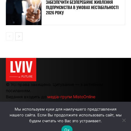
ЗАБЕЗПЕЧИТИ БЕЗПЕРЕБІЙНЕ ЖИВЛЕННЯ
ПІДПРИЄМСТВА В УМОВАХ НЕСТАБІЛЬНОСТІ
2026 РОКУ
LVIV
———→ FUTURE
© Усі права захищено. Цитування — з активним
посиланням.
Видання входить до
медіа-групи MistoOnline
Мы используем куки для наилучшего представления
нашего сайта. Если Вы продолжите использовать сайт, мы
АВТОРИ
РЕКЛАМА НА САЙТІ
будем считать что Вас это устраивает.
Ок