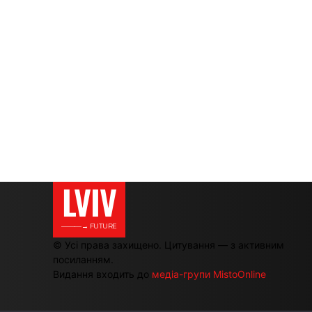
LVIV
———→ FUTURE
© Усі права захищено. Цитування — з активним
посиланням.
Видання входить до
медіа-групи MistoOnline