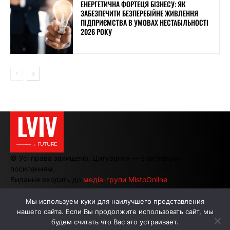
ЕНЕРГЕТИЧНА ФОРТЕЦЯ БІЗНЕСУ: ЯК
ЗАБЕЗПЕЧИТИ БЕЗПЕРЕБІЙНЕ ЖИВЛЕННЯ
ПІДПРИЄМСТВА В УМОВАХ НЕСТАБІЛЬНОСТІ
2026 РОКУ
LVIV
———→ FUTURE
© Усі права захищено. Цитування — з активним
посиланням.
Видання входить до
медіа-групи MistoOnline
Мы используем куки для наилучшего представления
нашего сайта. Если Вы продолжите использовать сайт, мы
АВТОРИ
РЕКЛАМА НА САЙТІ
будем считать что Вас это устраивает.