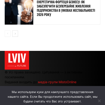
ЕНЕРГЕТИЧНА ФОРТЕЦЯ БІЗНЕСУ: ЯК
ЗАБЕЗПЕЧИТИ БЕЗПЕРЕБІЙНЕ ЖИВЛЕННЯ
ПІДПРИЄМСТВА В УМОВАХ НЕСТАБІЛЬНОСТІ
2026 РОКУ
LVIV
———→ FUTURE
© Усі права захищено. Цитування — з активним
посиланням.
Видання входить до
медіа-групи MistoOnline
Мы используем куки для наилучшего представления
нашего сайта. Если Вы продолжите использовать сайт, мы
АВТОРИ
РЕКЛАМА НА САЙТІ
будем считать что Вас это устраивает.