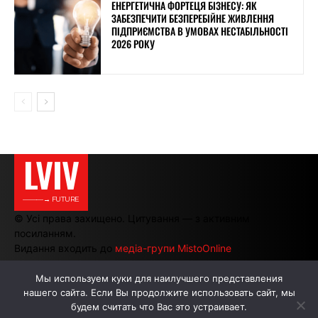
ЕНЕРГЕТИЧНА ФОРТЕЦЯ БІЗНЕСУ: ЯК
ЗАБЕЗПЕЧИТИ БЕЗПЕРЕБІЙНЕ ЖИВЛЕННЯ
ПІДПРИЄМСТВА В УМОВАХ НЕСТАБІЛЬНОСТІ
2026 РОКУ
LVIV
———→ FUTURE
© Усі права захищено. Цитування — з активним
посиланням.
Видання входить до
медіа-групи MistoOnline
Мы используем куки для наилучшего представления
нашего сайта. Если Вы продолжите использовать сайт, мы
АВТОРИ
РЕКЛАМА НА САЙТІ
будем считать что Вас это устраивает.