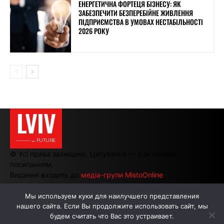
ЕНЕРГЕТИЧНА ФОРТЕЦЯ БІЗНЕСУ: ЯК
ЗАБЕЗПЕЧИТИ БЕЗПЕРЕБІЙНЕ ЖИВЛЕННЯ
ПІДПРИЄМСТВА В УМОВАХ НЕСТАБІЛЬНОСТІ
2026 РОКУ
LVIV
———→ FUTURE
© Усі права захищено. Цитування — з активним
посиланням.
Видання входить до
медіа-групи MistoOnline
Мы используем куки для наилучшего представления
нашего сайта. Если Вы продолжите использовать сайт, мы
АВТОРИ
РЕКЛАМА НА САЙТІ
будем считать что Вас это устраивает.